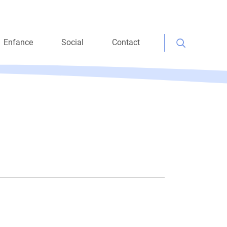
Enfance
Social
Contact
Rechercher :
cile
Consultation petite
Aide matérielle
enfance
ations
Aide personnelle
Maison Verte
Aide à l’intégration
socio-professionnelle