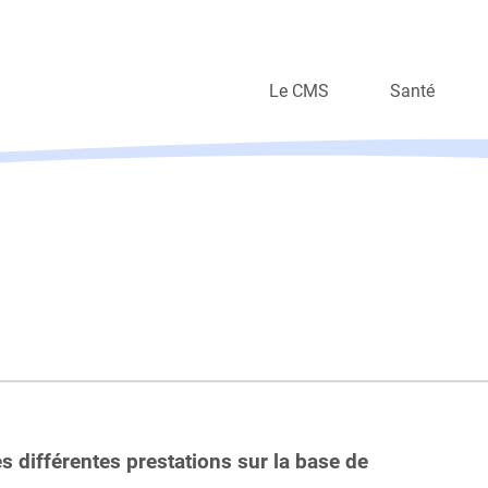
Le CMS
Santé
Organisation
Soins à domi
Valeurs
Autres prest
Travailler au CMS
Nos métiers en vidéo
Rapports annuels
 différentes prestations sur la base de