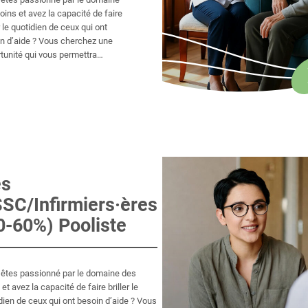
oins et avez la capacité de faire
r le quotidien de ceux qui ont
n d’aide ? Vous cherchez une
tunité qui vous permettra
orter des améliorations
ficatives dans la vie des autres ?
erchez pas plus loin, cette
ion exceptionnelle est à votre
e.
es
SC/Infirmiers·ères
0-60%) Pooliste
êtes passionné par le domaine des
et avez la capacité de faire briller le
dien de ceux qui ont besoin d’aide ? Vous