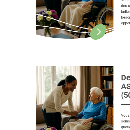
des s
brille
besoi
oppor
d’app
signi
Ne ch
occas
porté
D
AS
(5
Vous 
soins 
quoti