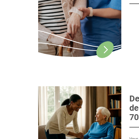
De
de
7
Vous 