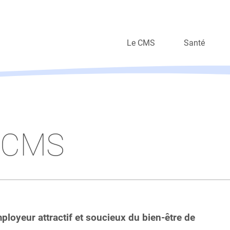
Le CMS
Santé
Organisation
Soins à domi
Valeurs
Autres prest
Travailler au CMS
u CMS
Nos métiers en vidéo
Rapports annuels
loyeur attractif et soucieux du bien-être de