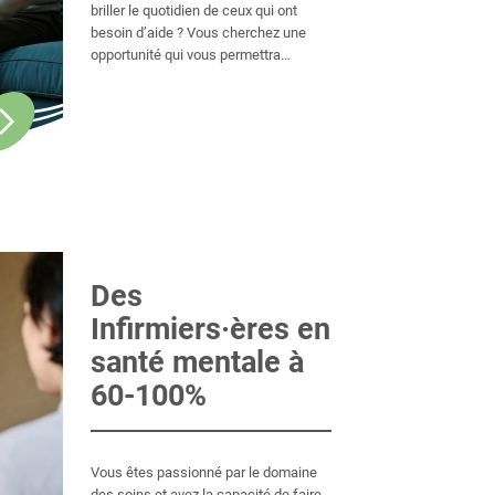
briller le quotidien de ceux qui ont
besoin d’aide ? Vous cherchez une
opportunité qui vous permettra
d’apporter des améliorations
significatives dans la vie des autres ?
Ne cherchez pas plus loin, cette
occasion exceptionnelle est à votre
portée.
Des
Infirmiers·ères en
santé mentale à
60-100%
Vous êtes passionné par le domaine
des soins et avez la capacité de faire