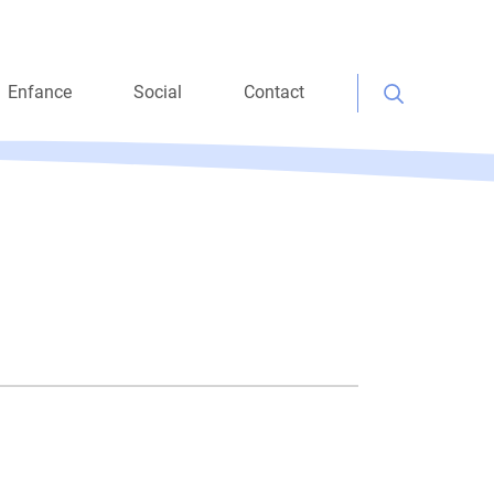
Enfance
Social
Contact
Rechercher :
cile
Consultation petite
Aide matérielle
enfance
ations
Aide personnelle
Maison Verte
Aide à l’intégration
socio-professionnelle