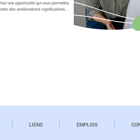
hez une opportunité qui vous permettra
orter des améliorations significatives
la vie des autres ? Ne cherchez pas plus
 cette occasion exceptionnelle est à votre
e.
LIENS
EMPLOIS
CO