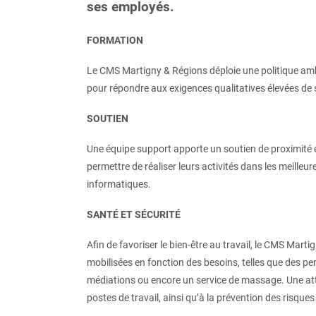
ses employés.
FORMATION
Le CMS Martigny & Régions déploie une politique am
pour répondre aux exigences qualitatives élevées de 
SOUTIEN
Une équipe support apporte un soutien de proximité e
permettre de réaliser leurs activités dans les meilleu
informatiques.
SANT
É
ET S
É
CURIT
É
Afin de favoriser le bien-être au travail, le CMS Mar
mobilisées en fonction des besoins, telles que des p
médiations ou encore un service de massage. Une atten
postes de travail, ainsi qu’à la prévention des risque