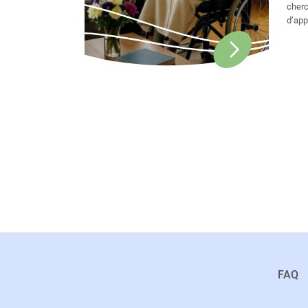
cherc
d’app
dans 
loin,
porté
FAQ