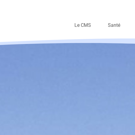
Le CMS
Santé
Organisation
Soins à domi
Valeurs
Autres prest
Travailler au CMS
Nos métiers en vidéo
Rapports annuels