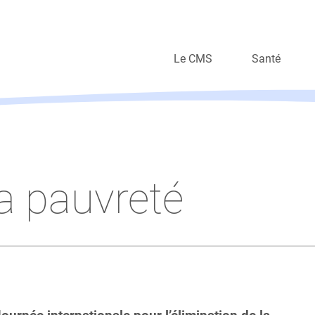
Le CMS
Santé
Organisation
Soins à domi
Valeurs
Autres prest
Travailler au CMS
a pauvreté
Nos métiers en vidéo
Rapports annuels