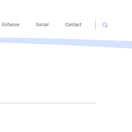
Enfance
Social
Contact
Rechercher :
cile
Consultation petite
Aide matérielle
enfance
ations
Aide personnelle
Maison Verte
Aide à l’intégration
socio-professionnelle